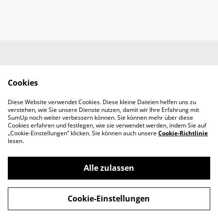
Kontaktieren Sie uns
AGB's
Impressum &
Cookie Policy
Cookies
Datenschutzerklärun
g
Diese Website verwendet Cookies. Diese kleine Dateien helfen uns zu
Versandinfos und
verstehen, wie Sie unsere Dienste nutzen, damit wir Ihre Erfahrung mit
Retouren
SumUp noch weiter verbessern können. Sie können mehr über diese
Cookies erfahren und festlegen, wie sie verwendet werden, indem Sie auf
„Cookie-Einstellungen” klicken. Sie können auch unsere
Cookie-Richtlinie
lesen.
Alle zulassen
©
2026
Wohngut Eltville
Cookie-Einstellungen
powered by