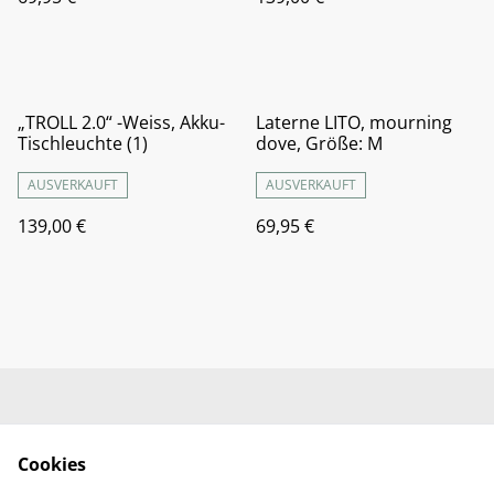
„TROLL 2.0“ -Weiss, Akku-
Laterne LITO, mourning
Tischleuchte (1)
dove, Größe: M
AUSVERKAUFT
AUSVERKAUFT
139,00 €
69,95 €
Kontaktieren Sie uns
AGB's
Impressum &
Cookie Policy
Cookies
Datenschutzerklärun